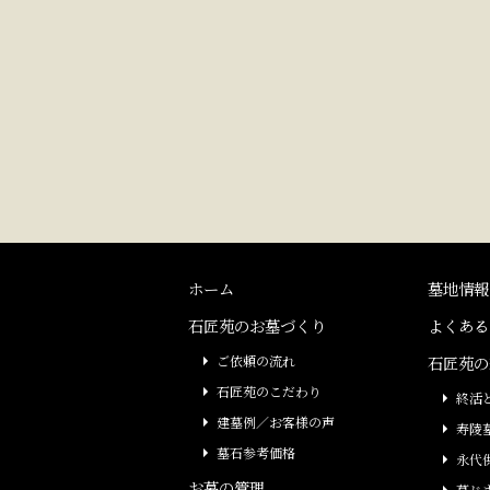
ホーム
墓地情報
石匠苑のお墓づくり
よくある
ご依頼の流れ
石匠苑の
石匠苑のこだわり
終活
建墓例／お客様の声
寿陵
墓石参考価格
永代
お墓の管理
墓じ