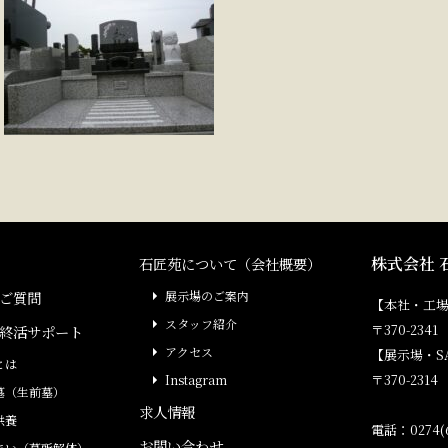
株式会社 
石匠苑について（会社概要）
ご質問
展示場のご案内
【本社・工
スタッフ紹介
〒370-23
終活サポート
アクセス
【展示場・S
とは
〒370-231
Instagram
墓（生前墓）
求人情報
供養
電話：0274(6
お問い合わせ
まい（墓所解体）