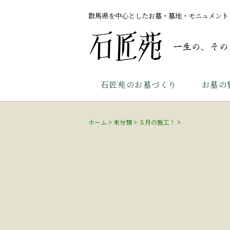
群馬県を中心としたお墓・墓地・モニュメント
石匠苑のお墓づくり
お墓の
ホーム
>
未分類
>
５月の施工！
>