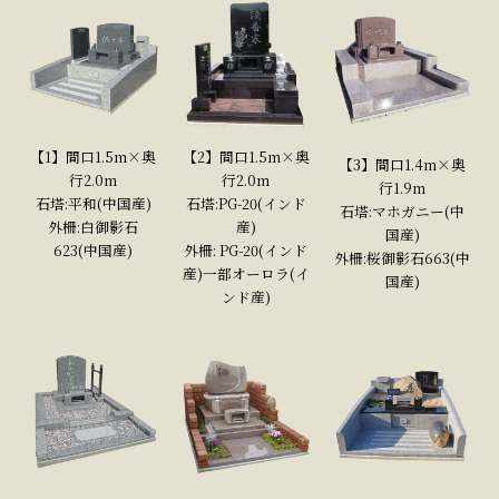
【1】間口1.5m×奥
【2】間口1.5m×奥
【3】間口1.4m×奥
行2.0m
行2.0m
行1.9m
石塔:平和(中国産)
石塔:PG-20(インド
石塔:マホガニー(中
外柵:白御影石
産)
国産)
623(中国産)
外柵: PG-20(インド
外柵:桜御影石663(中
産)一部オーロラ(イ
国産)
ンド産)