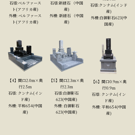
石塔:ベルファース
石塔:新緑石 （中国
石塔:クンナム(インド
ト(アフリカ産)
産)
産)
外柵: ベルファース
外柵: 新緑石 （中国
外柵:白御影石623(中
ト(アフリカ産)
産)
国産)
【4】間口2.0m×奥
【5】間口2.3m×奥
【6】間口0.9m×奥
行2.5m
行2.3m
行0.9m
石塔: クンナム(イン
石塔:白御影石
石塔: クンナム(イン
ド産)
623(中国産)
ド産)
外柵: 平和654(中国
外柵: 白御影石
外柵: 平和654(中国
産)
623(中国産)
産)