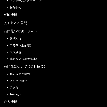
リフォーム／クリーニング
備品販売
墓地情報
よくあるご質問
石匠苑の終活サポート
終活とは
寿陵墓（生前墓）
永代供養
墓じまい（墓所解体）
石匠苑について（会社概要）
展示場のご案内
スタッフ紹介
アクセス
Instagram
求人情報