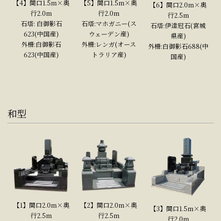
【4】間口1.5m×奥
【5】間口1.5m×奥
【6】間口2.0m×奥
行2.0m
行2.0m
行2.5m
石塔: 白御影石
石塔:マホガニー(ス
石塔:伊達冠石(宮城
623(中国産)
ウェーデン産)
県産)
外柵:白御影石
外柵:レンガ(オース
外柵:白御影石688(中
623(中国産)
トラリア産)
国産)
和型
【1】間口2.0m×奥
【2】間口2.0m×奥
【3】間口1.5m×奥
行2.5m
行2.5m
行2.0m