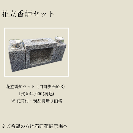
花立香炉セット
花立香炉セット（白御影石623）
1式￥44,000(税込)
※ 花筒付・現品持帰り価格
※ご希望の方は石匠苑展示場へ