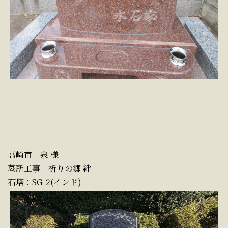
高崎市 泉 様
墓所工事 祈りの郷 絆
石塔：SG-2(インド)