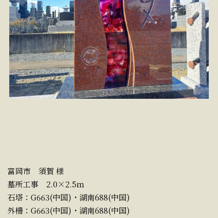
富岡市 須賀 様
墓所工事 2.0×2.5ｍ
石塔：G663(中国)・湖南688(中国)
外柵：G663(中国)・湖南688(中国)