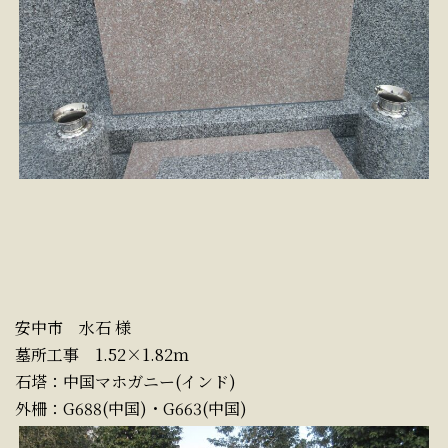
安中市 水石 様
墓所工事 1.52×1.82ｍ
石塔：中国マホガニー(インド)
外柵：G688(中国)・G663(中国)