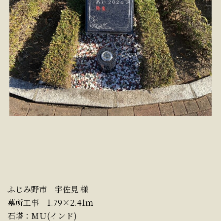
ふじみ野市 宇佐見 様
墓所工事 1.79×2.41ｍ
石塔：MＵ(インド)