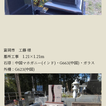
富岡市 工藤 様
墓所工事 1.21×1.21ｍ
石塔：中国マホガニー(インド)・G663(中国)・ガラス
外柵：G623(中国)