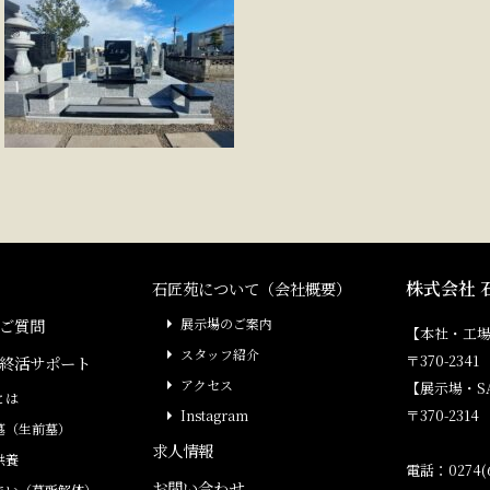
株式会社 
石匠苑について（会社概要）
ご質問
展示場のご案内
【本社・工
スタッフ紹介
〒370-23
終活サポート
アクセス
【展示場・S
とは
〒370-231
Instagram
墓（生前墓）
求人情報
供養
電話：0274(6
お問い合わせ
まい（墓所解体）