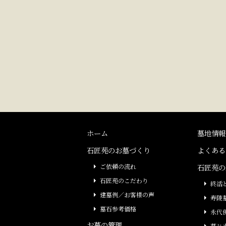
ホーム
墓地情報
石匠苑のお墓づくり
よくある
ご依頼の流れ
石匠苑の
石匠苑のこだわり
終活
建墓例／お客様の声
寿陵
墓石参考価格
永代
お墓の管理
墓じ