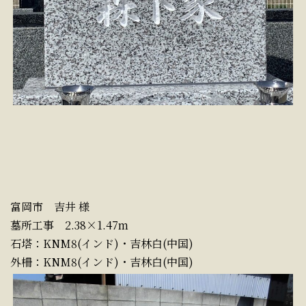
富岡市 吉井 様
墓所工事 2.38×1.47m
石塔：KNM8(インド)・吉林白(中国)
外柵：KNM8(インド)・吉林白(中国)