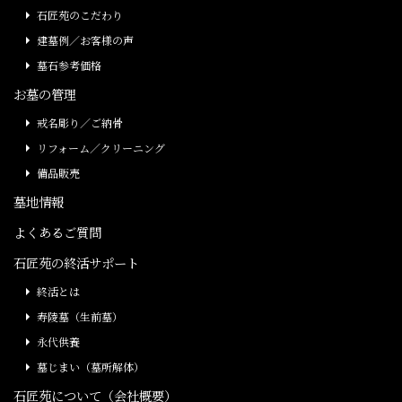
石匠苑のこだわり
建墓例／お客様の声
墓石参考価格
お墓の管理
戒名彫り／ご納骨
リフォーム／クリーニング
備品販売
墓地情報
よくあるご質問
石匠苑の終活サポート
終活とは
寿陵墓（生前墓）
永代供養
墓じまい（墓所解体）
石匠苑について（会社概要）