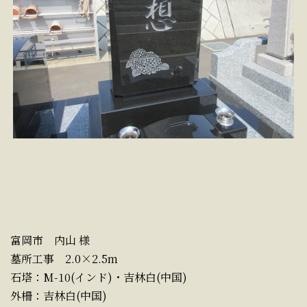
富岡市 内山 様
墓所工事 2.0×2.5m
石塔：M-10(インド)・吉林白(中国)
外柵：吉林白(中国)