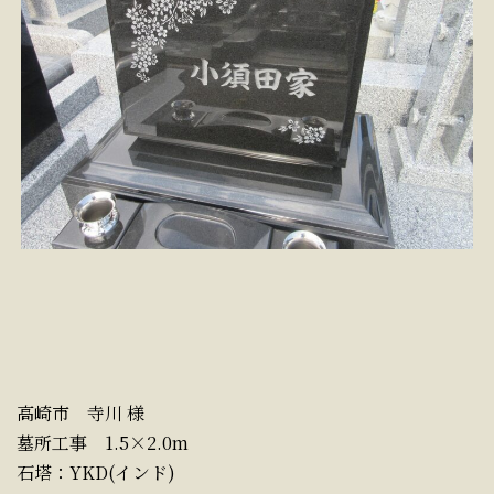
高崎市 寺川 様
墓所工事 1.5×2.0m
石塔：YKD(インド)