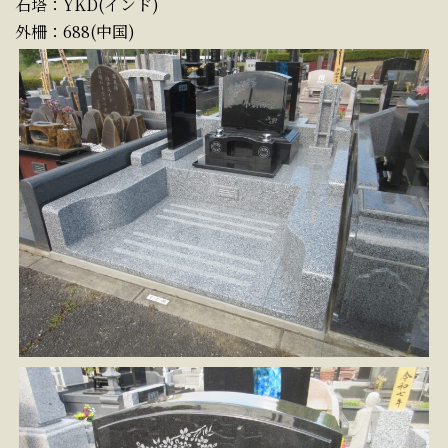
石塔：YKD(インド)
外柵：688(中国)