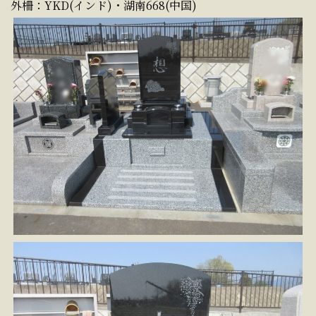
外柵：YKD(インド)・湖南668(中国)