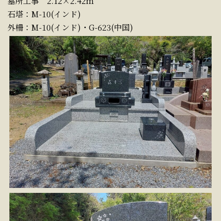
墓所工事 2.12×2.42ｍ
石塔：M-10(インド)
外柵：M-10(インド)・G-623(中国)