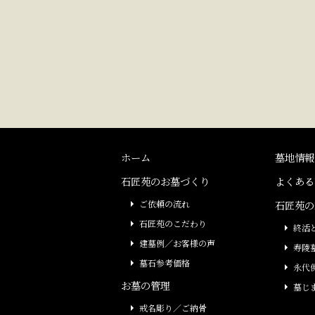
ホーム
墓地情報
石匠苑のお墓づくり
よくある
ご依頼の流れ
石匠苑の
石匠苑のこだわり
終活
建墓例／お客様の声
寿陵
墓石参考価格
永代
お墓の管理
墓じ
戒名彫り／ご納骨