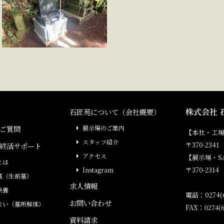
株式会社 
石匠苑について（会社概要）
ご質問
展示場のご案内
【本社・工
スタッフ紹介
〒370-23
終活サポート
アクセス
【展示場・S
とは
〒370-231
Instagram
墓（生前墓）
求人情報
供養
電話：0274(6
お問い合わせ
まい（墓所解体）
FAX：0274(6
資料請求