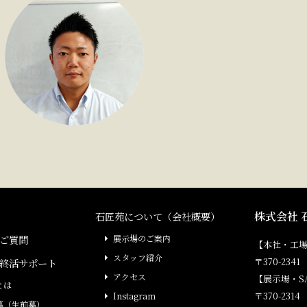
株式会社 
石匠苑について（会社概要）
ご質問
展示場のご案内
【本社・工
スタッフ紹介
〒370-23
終活サポート
アクセス
【展示場・S
とは
〒370-231
Instagram
墓（生前墓）