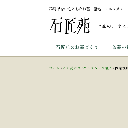
群馬県を中心としたお墓・墓地・モニュメント
石匠苑のお墓づくり
お墓の
ホーム
>
石匠苑について
>
スタッフ紹介
>
西原写真_