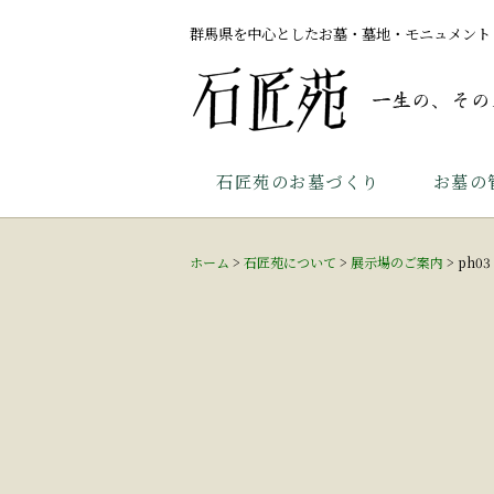
群馬県を中心としたお墓・墓地・モニュメント
石匠苑のお墓づくり
お墓の
ホーム
>
石匠苑について
>
展示場のご案内
>
ph03