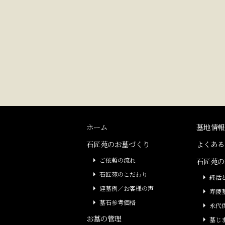
ホーム
墓地情報
石匠苑のお墓づくり
よくある
ご依頼の流れ
石匠苑の
石匠苑のこだわり
終活
建墓例／お客様の声
寿陵
墓石参考価格
永代
お墓の管理
墓じ