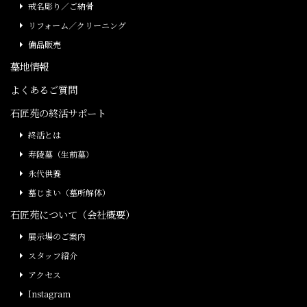
戒名彫り／ご納骨
リフォーム／クリーニング
備品販売
墓地情報
よくあるご質問
石匠苑の終活サポート
終活とは
寿陵墓（生前墓）
永代供養
墓じまい（墓所解体）
石匠苑について（会社概要）
展示場のご案内
スタッフ紹介
アクセス
Instagram