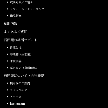
戒名彫り／ご納骨
リフォーム／クリーニング
備品販売
墓地情報
よくあるご質問
石匠苑の終活サポート
終活とは
寿陵墓（生前墓）
永代供養
墓じまい（墓所解体）
石匠苑について（会社概要）
展示場のご案内
スタッフ紹介
アクセス
Instagram