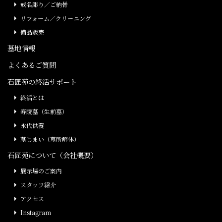
戒名彫り／ご納骨
リフォーム／クリーニング
備品販売
墓地情報
よくあるご質問
石匠苑の終活サポート
終活とは
寿陵墓（生前墓）
永代供養
墓じまい（墓所解体）
石匠苑について（会社概要）
展示場のご案内
スタッフ紹介
アクセス
Instagram