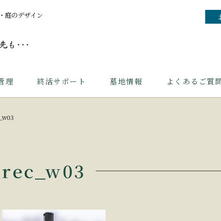
・庭のデザイン
管理
終活サポート
墓地情報
よくあるご質
_w03
rec_w03