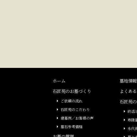
ホーム
墓地情報
石匠苑のお墓づくり
よくある
ご依頼の流れ
石匠苑の
石匠苑のこだわり
終活
建墓例／お客様の声
寿陵
墓石参考価格
永代
お墓の管理
墓じ