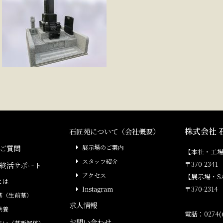
株式会社 
石匠苑について（会社概要）
ご質問
展示場のご案内
【本社・工
スタッフ紹介
〒370-23
終活サポート
アクセス
【展示場・S
とは
〒370-231
Instagram
墓（生前墓）
求人情報
供養
電話：0274(6
お問い合わせ
まい（墓所解体）