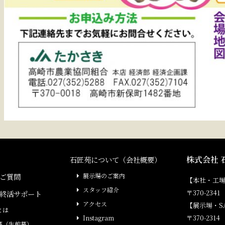
株式会社 
石匠苑について（会社概要）
ご質問
展示場のご案内
【本社・工
スタッフ紹介
〒370-23
終活サポート
アクセス
【展示場・S
とは
〒370-231
Instagram
墓（生前墓）