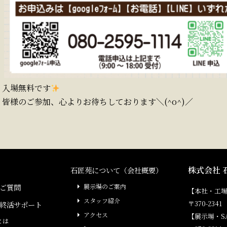
入場無料です
皆様のご参加、心よりお待ちしております＼(^o^)／
株式会社 
石匠苑について（会社概要）
ご質問
展示場のご案内
【本社・工
スタッフ紹介
〒370-23
終活サポート
アクセス
【展示場・S
とは