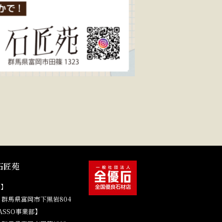
石匠苑
場】
41 群馬県富岡市下黒岩804
ASSO事業部】