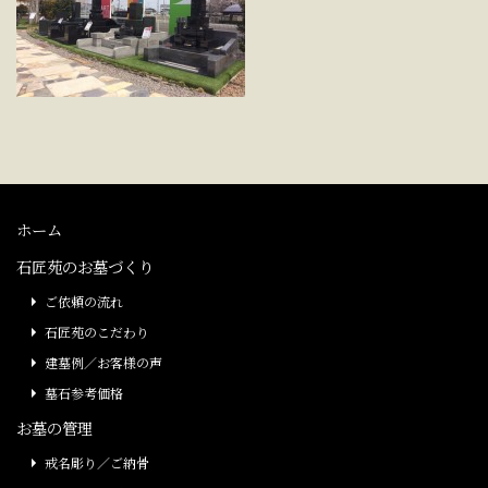
ホーム
石匠苑のお墓づくり
ご依頼の流れ
石匠苑のこだわり
建墓例／お客様の声
墓石参考価格
お墓の管理
戒名彫り／ご納骨