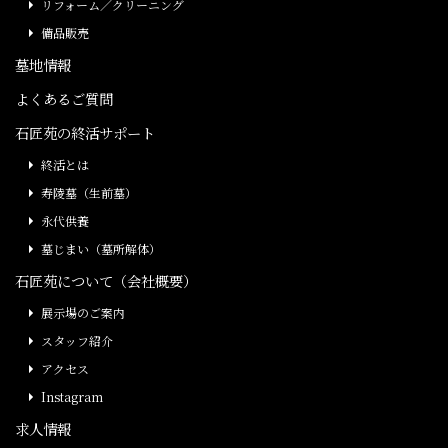
リフォーム／クリーニング
備品販売
墓地情報
よくあるご質問
石匠苑の終活サポート
終活とは
寿陵墓（生前墓）
永代供養
墓じまい（墓所解体）
石匠苑について（会社概要）
展示場のご案内
スタッフ紹介
アクセス
Instagram
求人情報