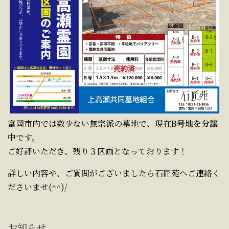
富岡市内では数少ない
無宗派
の墓地で、現在
B号地を分譲
中
です。
ご好評いただき、残り３区画となっております！
詳しい内容や、ご質問がございましたら石匠苑へご連絡く
ださいませ(^^)/
お知らせ