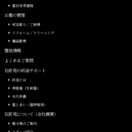
墓石参考価格
お墓の管理
戒名彫り／ご納骨
リフォーム／クリーニング
備品販売
墓地情報
よくあるご質問
石匠苑の終活サポート
終活とは
寿陵墓（生前墓）
永代供養
墓じまい（墓所解体）
石匠苑について（会社概要）
展示場のご案内
スタッフ紹介