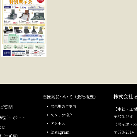
株式会社 
石匠苑について（会社概要）
ご質問
展示場のご案内
【本社・工
スタッフ紹介
〒370-23
終活サポート
アクセス
【展示場・S
とは
〒370-231
Instagram
墓（生前墓）