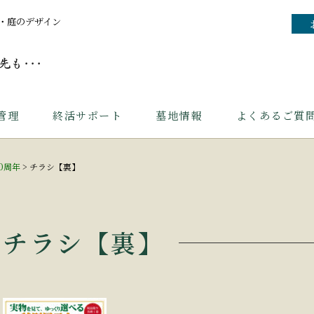
・庭のデザイン
管理
終活サポート
墓地情報
よくあるご質
0周年
>
チラシ【裏】
チラシ【裏】