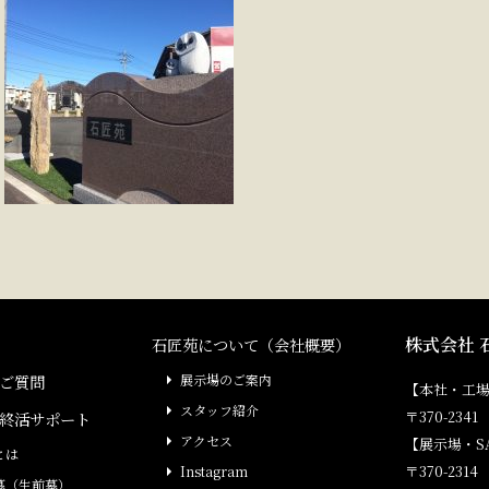
株式会社 
石匠苑について（会社概要）
ご質問
展示場のご案内
【本社・工
スタッフ紹介
〒370-23
終活サポート
アクセス
【展示場・S
とは
〒370-231
Instagram
墓（生前墓）