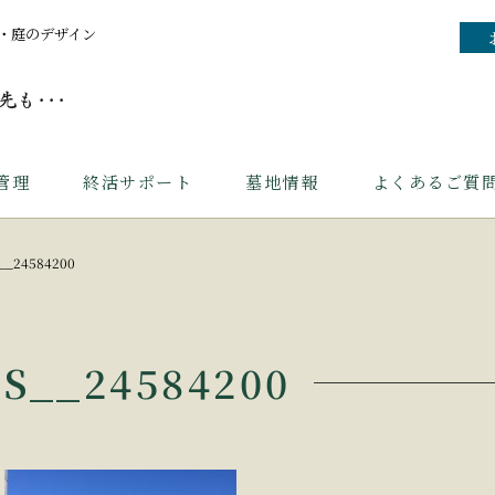
・庭のデザイン
管理
終活サポート
墓地情報
よくあるご質
__24584200
S__24584200