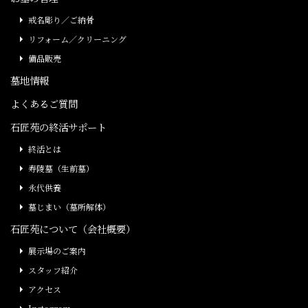
戒名彫り／ご納骨
リフォーム／クリーニング
備品販売
墓地情報
よくあるご質問
石匠苑の終活サポート
終活とは
寿陵墓（生前墓）
永代供養
墓じまい（墓所解体）
石匠苑について（会社概要）
展示場のご案内
スタッフ紹介
アクセス