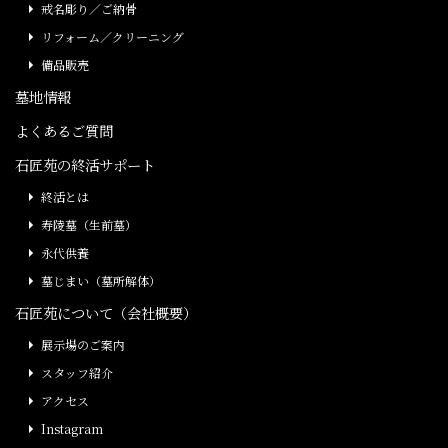
戒名彫り／ご納骨
リフォーム／クリーニング
備品販売
墓地情報
よくあるご質問
石匠苑の終活サポート
終活とは
寿陵墓（生前墓）
永代供養
墓じまい（墓所解体）
石匠苑について（会社概要）
展示場のご案内
スタッフ紹介
アクセス
Instagram