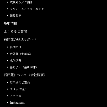
戒名彫り／ご納骨
リフォーム／クリーニング
備品販売
墓地情報
よくあるご質問
石匠苑の終活サポート
終活とは
寿陵墓（生前墓）
永代供養
墓じまい（墓所解体）
石匠苑について（会社概要）
展示場のご案内
スタッフ紹介
アクセス
Instagram