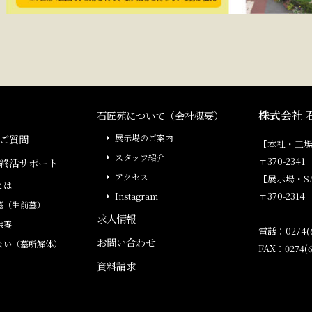
株式会社 
石匠苑について（会社概要）
ご質問
展示場のご案内
【本社・工
スタッフ紹介
〒370-23
終活サポート
アクセス
【展示場・S
とは
〒370-231
Instagram
墓（生前墓）
求人情報
供養
電話：0274(6
お問い合わせ
まい（墓所解体）
FAX：0274(6
資料請求