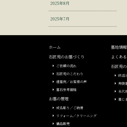
2025年8月
2025年7月
ホーム
墓地情報
石匠苑のお墓づくり
よくある
ご依頼の流れ
石匠苑の
石匠苑のこだわり
終活
建墓例／お客様の声
寿陵
墓石参考価格
永代
お墓の管理
墓じ
戒名彫り／ご納骨
リフォーム／クリーニング
備品販売