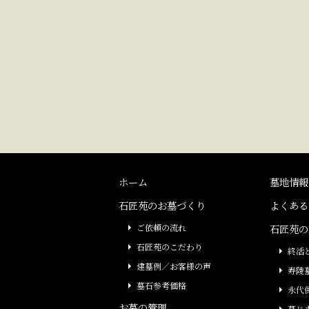
ホーム
墓地情報
石匠苑のお墓づくり
よくある
ご依頼の流れ
石匠苑の
石匠苑のこだわり
終活
建墓例／お客様の声
寿陵
墓石参考価格
永代
お墓の管理
墓じ