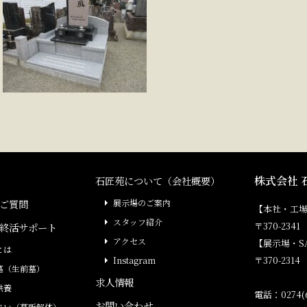
株式会社 
石匠苑について（会社概要）
ご質問
展示場のご案内
【本社・工
スタッフ紹介
〒370-23
終活サポート
アクセス
【展示場・S
とは
〒370-231
Instagram
墓（生前墓）
求人情報
供養
電話：0274(6
お問い合わせ
まい（墓所解体）