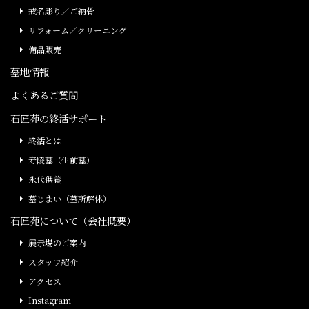
戒名彫り／ご納骨
リフォーム／クリーニング
備品販売
墓地情報
よくあるご質問
石匠苑の終活サポート
終活とは
寿陵墓（生前墓）
永代供養
墓じまい（墓所解体）
石匠苑について（会社概要）
展示場のご案内
スタッフ紹介
アクセス
Instagram