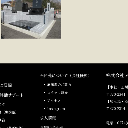
株式会社 
石匠苑について（会社概要）
ご質問
展示場のご案内
【本社・工
スタッフ紹介
〒370-23
終活サポート
アクセス
【展示場・S
とは
〒370-231
Instagram
墓（生前墓）
求人情報
供養
電話：0274(6
お問い合わせ
まい（墓所解体）