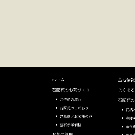
ホーム
墓地情報
石匠苑のお墓づくり
よくある
ご依頼の流れ
石匠苑の
石匠苑のこだわり
終活
建墓例／お客様の声
寿陵
墓石参考価格
永代
お墓の管理
墓じ