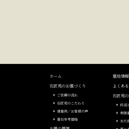
ホーム
墓地情報
石匠苑のお墓づくり
よくある
ご依頼の流れ
石匠苑の
石匠苑のこだわり
終活
建墓例／お客様の声
寿陵
墓石参考価格
永代
お墓の管理
墓じ