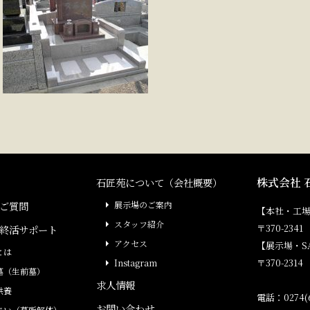
株式会社 
石匠苑について（会社概要）
ご質問
展示場のご案内
【本社・工
スタッフ紹介
〒370-23
終活サポート
アクセス
【展示場・S
とは
〒370-231
Instagram
墓（生前墓）
求人情報
供養
電話：0274(6
お問い合わせ
まい（墓所解体）