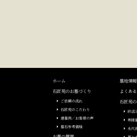
ホーム
墓地情報
石匠苑のお墓づくり
よくある
ご依頼の流れ
石匠苑の
石匠苑のこだわり
終活
建墓例／お客様の声
寿陵
墓石参考価格
永代
お墓の管理
墓じ