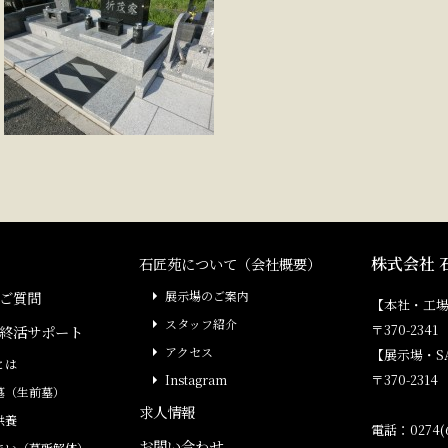
株式会社 
石匠苑について（会社概要）
ご質問
展示場のご案内
【本社・工
スタッフ紹介
〒370-23
終活サポート
アクセス
【展示場・S
とは
〒370-231
Instagram
墓（生前墓）
求人情報
供養
電話：0274(6
お問い合わせ
まい（墓所解体）