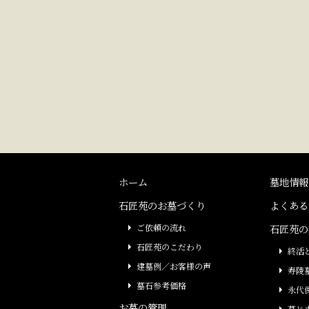
ホーム
墓地情報
石匠苑のお墓づくり
よくある
ご依頼の流れ
石匠苑の
石匠苑のこだわり
終活
建墓例／お客様の声
寿陵
墓石参考価格
永代
お墓の管理
墓じ