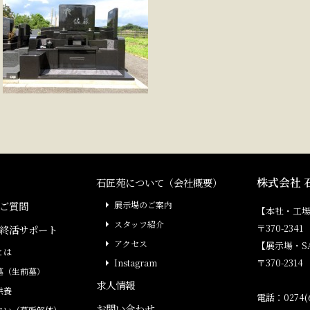
株式会社 
石匠苑について（会社概要）
ご質問
展示場のご案内
【本社・工
スタッフ紹介
〒370-23
終活サポート
アクセス
【展示場・S
とは
〒370-231
Instagram
墓（生前墓）
求人情報
供養
電話：0274(6
お問い合わせ
まい（墓所解体）