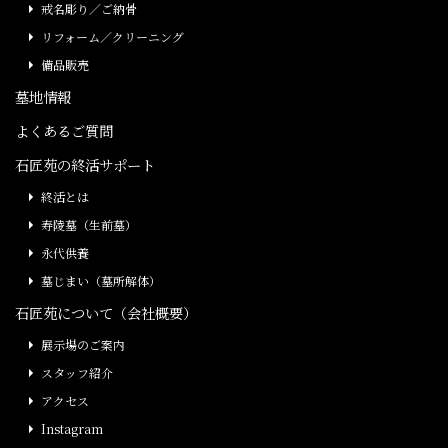
戒名彫り／ご納骨
リフォーム／クリーニング
備品販売
墓地情報
よくあるご質問
石匠苑の終活サポート
終活とは
寿陵墓（生前墓）
永代供養
墓じまい（墓所解体）
石匠苑について（会社概要）
展示場のご案内
スタッフ紹介
アクセス
Instagram