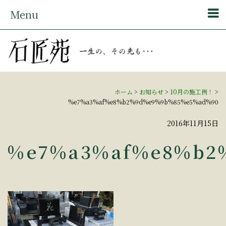
Menu
ホーム
>
お知らせ
>
10月の施工例！
>
%e7%a3%af%e8%b2%9d%e9%9b%85%e5%ad%90
2016年11月15日
%e7%a3%af%e8%b2