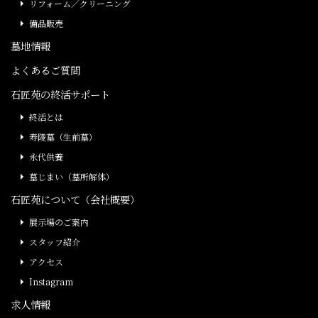
リフォーム／クリーニング
備品販売
墓地情報
よくあるご質問
石匠苑の終活サポート
終活とは
寿陵墓（生前墓）
永代供養
墓じまい（墓所解体）
石匠苑について（会社概要）
展示場のご案内
スタッフ紹介
アクセス
Instagram
求人情報