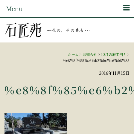
Menu
ホーム
>
お知らせ
>
10月の施工例！
>
%e8%8f%85%e6%b2%bc%e6%b8%85
2016年11月15日
%e8%8f%85%e6%b2