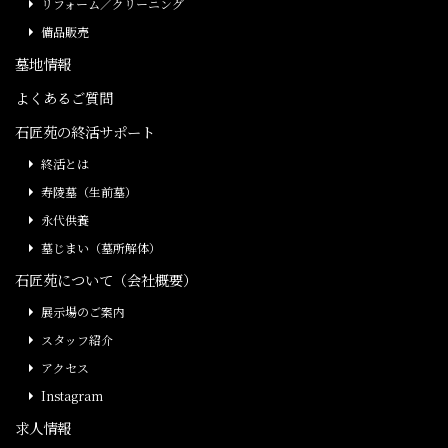
リフォーム／クリーニング
備品販売
墓地情報
よくあるご質問
石匠苑の終活サポート
終活とは
寿陵墓（生前墓）
永代供養
墓じまい（墓所解体）
石匠苑について（会社概要）
展示場のご案内
スタッフ紹介
アクセス
Instagram
求人情報