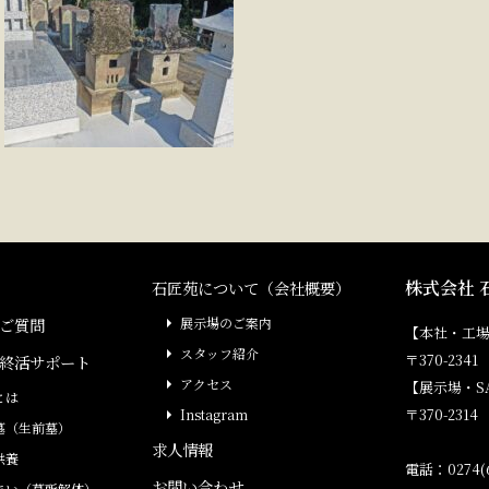
株式会社 
石匠苑について（会社概要）
ご質問
展示場のご案内
【本社・工
スタッフ紹介
〒370-23
終活サポート
アクセス
【展示場・S
とは
〒370-231
Instagram
墓（生前墓）
求人情報
供養
電話：0274(6
お問い合わせ
まい（墓所解体）