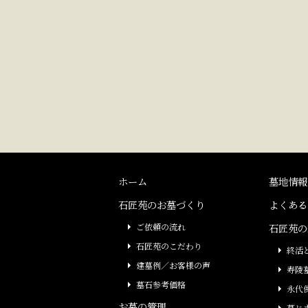
ホーム
墓地情報
石匠苑のお墓づくり
よくある
ご依頼の流れ
石匠苑の
石匠苑のこだわり
終活
建墓例／お客様の声
寿陵
墓石参考価格
永代
お墓の管理
墓じ