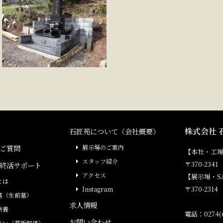
株式会社 
石匠苑について（会社概要）
ご質問
展示場のご案内
【本社・工
スタッフ紹介
〒370-23
終活サポート
アクセス
【展示場・S
とは
〒370-231
Instagram
墓（生前墓）
求人情報
供養
電話：0274(6
お問い合わせ
まい（墓所解体）