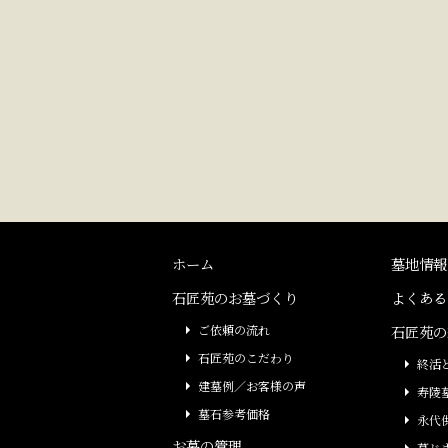
ホーム
墓地情報
石匠苑のお墓づくり
よくある
ご依頼の流れ
石匠苑の
石匠苑のこだわり
終活
建墓例／お客様の声
寿陵
墓石参考価格
永代
お墓の管理
墓じ