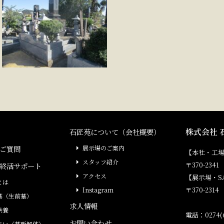
株式会社 
石匠苑について（会社概要）
ご質問
展示場のご案内
【本社・工
スタッフ紹介
〒370-23
終活サポート
アクセス
【展示場・S
とは
〒370-231
Instagram
墓（生前墓）
求人情報
供養
電話：0274(6
お問い合わせ
まい（墓所解体）