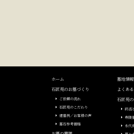
ホーム
墓地情報
石匠苑のお墓づくり
よくある
ご依頼の流れ
石匠苑の
石匠苑のこだわり
終活
建墓例／お客様の声
寿陵
墓石参考価格
永代
お墓の管理
墓じ