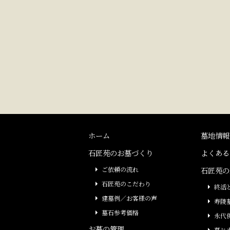
ホーム
墓地情報
石匠苑のお墓づくり
よくある
ご依頼の流れ
石匠苑の
石匠苑のこだわり
終活
建墓例／お客様の声
寿陵
墓石参考価格
永代
お墓の管理
墓じ