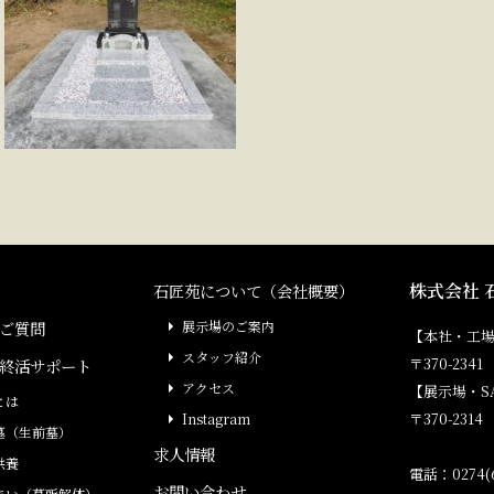
株式会社 
石匠苑について（会社概要）
ご質問
展示場のご案内
【本社・工
スタッフ紹介
〒370-23
終活サポート
アクセス
【展示場・S
とは
〒370-231
Instagram
墓（生前墓）
求人情報
供養
電話：0274(6
お問い合わせ
まい（墓所解体）