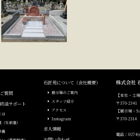
株式会社 
石匠苑について（会社概要）
ご質問
展示場のご案内
【本社・工
スタッフ紹介
〒370-23
終活サポート
アクセス
【展示場・S
とは
〒370-231
Instagram
墓（生前墓）
求人情報
供養
電話：0274(6
お問い合わせ
まい（墓所解体）