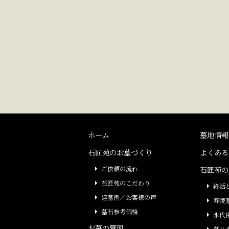
ホーム
墓地情報
石匠苑のお墓づくり
よくある
ご依頼の流れ
石匠苑の
石匠苑のこだわり
終活
建墓例／お客様の声
寿陵
墓石参考価格
永代
お墓の管理
墓じ