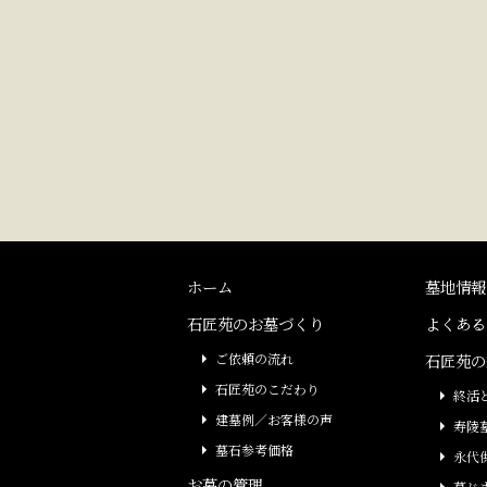
ホーム
墓地情報
石匠苑のお墓づくり
よくある
ご依頼の流れ
石匠苑の
石匠苑のこだわり
終活
建墓例／お客様の声
寿陵
墓石参考価格
永代
お墓の管理
墓じ