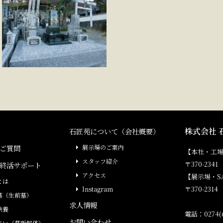
株式会社 
石匠苑について（会社概要）
ご質問
展示場のご案内
【本社・工
スタッフ紹介
〒370-23
終活サポート
アクセス
【展示場・S
とは
〒370-231
Instagram
墓（生前墓）
求人情報
供養
電話：0274(6
お問い合わせ
まい（墓所解体）