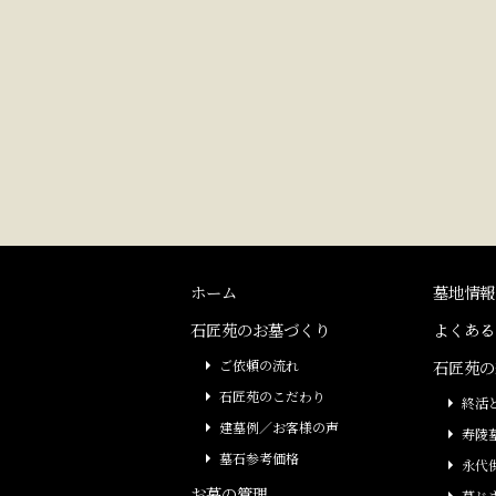
ホーム
墓地情報
石匠苑のお墓づくり
よくある
ご依頼の流れ
石匠苑の
石匠苑のこだわり
終活
建墓例／お客様の声
寿陵
墓石参考価格
永代
お墓の管理
墓じ