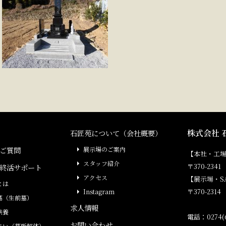
株式会社 
石匠苑について（会社概要）
ご質問
展示場のご案内
【本社・工
スタッフ紹介
〒370-23
終活サポート
アクセス
【展示場・S
とは
〒370-231
Instagram
墓（生前墓）
求人情報
供養
電話：0274(6
お問い合わせ
まい（墓所解体）