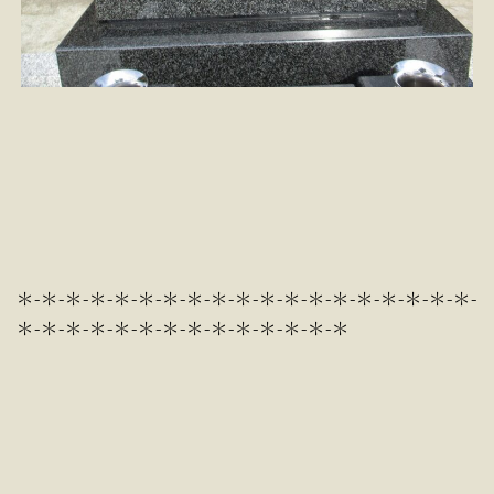
＊-＊-＊-＊-＊-＊-＊-＊-＊-＊-＊-＊-＊-＊-＊-＊-＊-＊-＊-
＊-＊-＊-＊-＊-＊-＊-＊-＊-＊-＊-＊-＊-＊