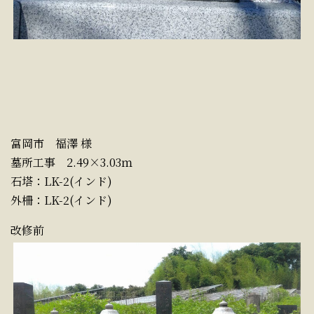
富岡市 福澤 様
墓所工事 2.49×3.03ｍ
石塔：LK-2(インド)
外柵：LK-2(インド)
改修前