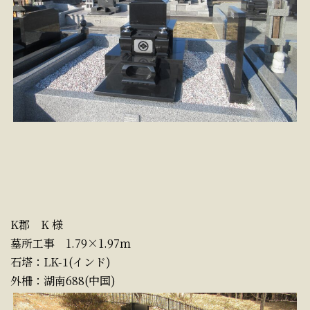
K郡 K 様
墓所工事 1.79×1.97ｍ
石塔：LK-1(インド)
外柵：湖南688(中国)