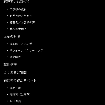
石匠苑のお墓づくり
ご依頼の流れ
石匠苑のこだわり
建墓例／お客様の声
墓石参考価格
お墓の管理
戒名彫り／ご納骨
リフォーム／クリーニング
備品販売
墓地情報
よくあるご質問
石匠苑の終活サポート
終活とは
寿陵墓（生前墓）
永代供養