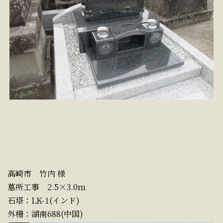
高崎市 竹内 様
墓所工事 2.5×3.0ｍ
石塔：LK-1(インド)
外柵：湖南688(中国)