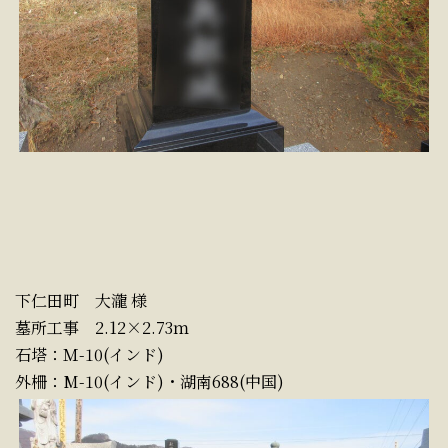
下仁田町 大瀧 様
墓所工事 2.12×2.73ｍ
石塔：Ｍ-10(インド)
外柵：M-10(インド)・湖南688(中国)