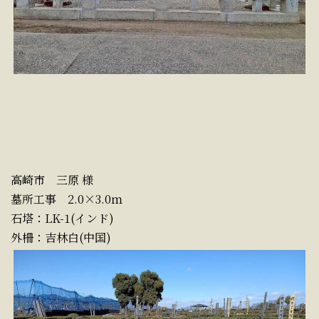
高崎市 三原 様
墓所工事 2.0×3.0ｍ
石塔：LK-1(インド)
外柵：吉林白(中国)