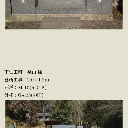
下仁田町 柴山 様
墓所工事 2.0×1.5ｍ
石塔：Ｍ-10(インド)
外柵：G-623(中国)