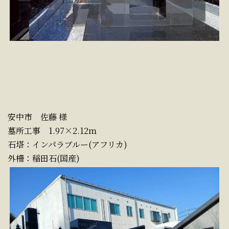
安中市 佐藤 様
墓所工事 1.97×2.12ｍ
石塔：インパラブルー(アフリカ)
外柵：稲田石(国産)