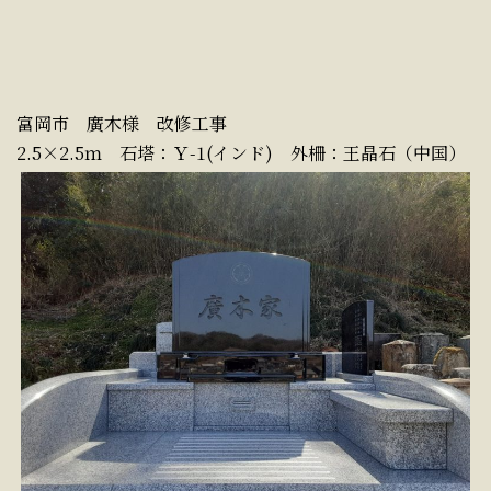
富岡市 廣木様 改修工事
2.5×2.5ｍ 石塔：Ｙ-1(インド) 外柵：王晶石（中国）