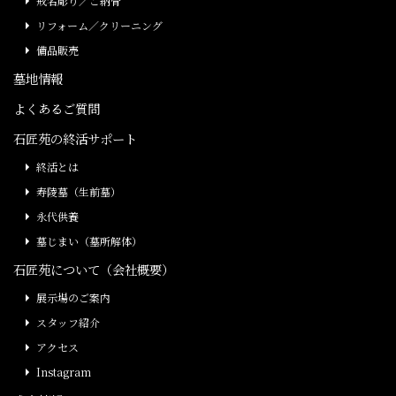
戒名彫り／ご納骨
リフォーム／クリーニング
備品販売
墓地情報
よくあるご質問
石匠苑の終活サポート
終活とは
寿陵墓（生前墓）
永代供養
墓じまい（墓所解体）
石匠苑について（会社概要）
展示場のご案内
スタッフ紹介
アクセス
Instagram