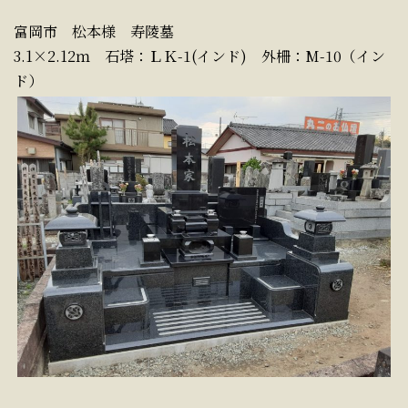
富岡市 松本様 寿陵墓
3.1×2.12ｍ 石塔：ＬＫ-1(インド) 外柵：M-10（イン
ド）