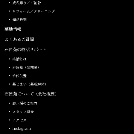
戒名彫り／ご納骨
リフォーム／クリーニング
備品販売
墓地情報
よくあるご質問
石匠苑の終活サポート
終活とは
寿陵墓（生前墓）
永代供養
墓じまい（墓所解体）
石匠苑について（会社概要）
展示場のご案内
スタッフ紹介
アクセス
Instagram