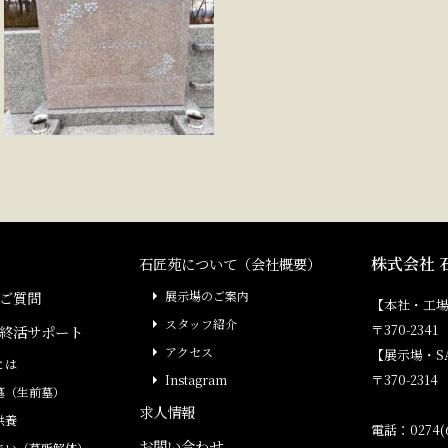
株式会社 
石匠苑について（会社概要）
ご質問
展示場のご案内
【本社・工
スタッフ紹介
〒370-23
終活サポート
アクセス
【展示場・S
とは
〒370-231
Instagram
墓（生前墓）
求人情報
供養
電話：0274(6
お問い合わせ
まい（墓所解体）