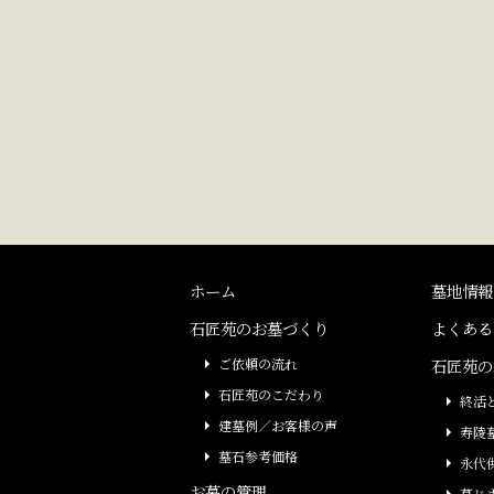
ホーム
墓地情報
石匠苑のお墓づくり
よくある
ご依頼の流れ
石匠苑の
石匠苑のこだわり
終活
建墓例／お客様の声
寿陵
墓石参考価格
永代
お墓の管理
墓じ