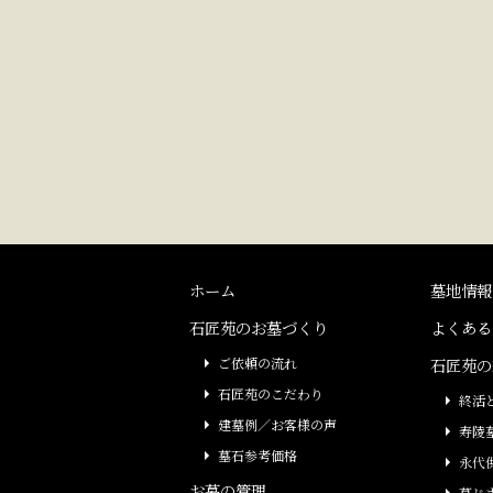
ホーム
墓地情報
石匠苑のお墓づくり
よくある
ご依頼の流れ
石匠苑の
石匠苑のこだわり
終活
建墓例／お客様の声
寿陵
墓石参考価格
永代
お墓の管理
墓じ