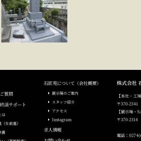
株式会社 
石匠苑について（会社概要）
ご質問
展示場のご案内
【本社・工
スタッフ紹介
〒370-23
終活サポート
アクセス
【展示場・S
とは
〒370-231
Instagram
墓（生前墓）
求人情報
供養
電話：0274(6
お問い合わせ
まい（墓所解体）