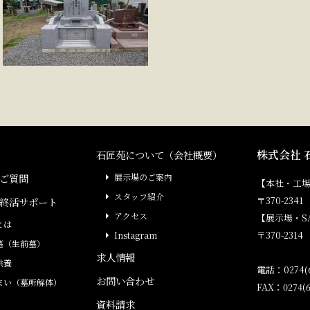
株式会社 
石匠苑について（会社概要）
ご質問
展示場のご案内
【本社・工
スタッフ紹介
〒370-23
終活サポート
アクセス
【展示場・S
とは
〒370-231
Instagram
墓（生前墓）
求人情報
供養
電話：0274(6
お問い合わせ
まい（墓所解体）
FAX：0274(6
資料請求