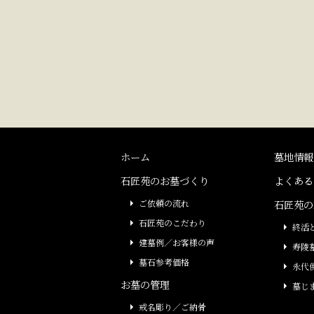
ホーム
墓地情報
石匠苑のお墓づくり
よくある
ご依頼の流れ
石匠苑の
石匠苑のこだわり
終活
建墓例／お客様の声
寿陵
墓石参考価格
永代
お墓の管理
墓じ
戒名彫り／ご納骨