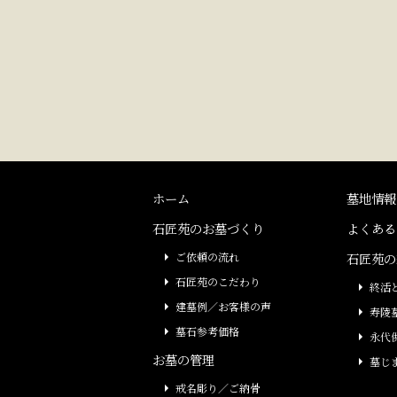
ホーム
墓地情報
石匠苑のお墓づくり
よくある
ご依頼の流れ
石匠苑の
石匠苑のこだわり
終活
建墓例／お客様の声
寿陵
墓石参考価格
永代
お墓の管理
墓じ
戒名彫り／ご納骨