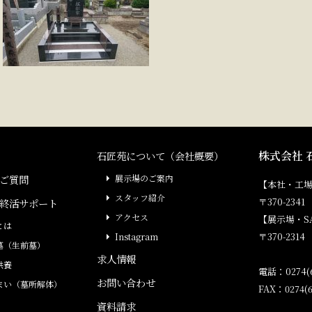
株式会社 
石匠苑について（会社概要）
ご質問
展示場のご案内
【本社・工
スタッフ紹介
〒370-23
終活サポート
アクセス
【展示場・S
とは
〒370-231
Instagram
墓（生前墓）
求人情報
供養
電話：0274(6
お問い合わせ
まい（墓所解体）
FAX：0274(6
資料請求