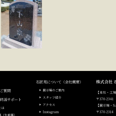
株式会社 
石匠苑について（会社概要）
ご質問
展示場のご案内
【本社・工
スタッフ紹介
〒370-23
終活サポート
アクセス
【展示場・S
とは
〒370-231
Instagram
墓（生前墓）