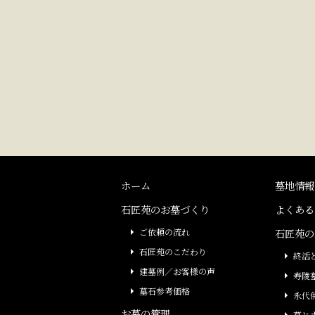
ホーム
墓地情報
石匠苑のお墓づくり
よくある
ご依頼の流れ
石匠苑の
石匠苑のこだわり
終活
建墓例／お客様の声
寿陵
墓石参考価格
永代
お墓の管理
墓じ