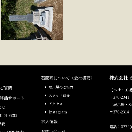
株式会社 
石匠苑について（会社概要）
ご質問
展示場のご案内
【本社・工
スタッフ紹介
〒370-23
終活サポート
アクセス
【展示場・S
とは
〒370-231
Instagram
墓（生前墓）
求人情報
供養
電話：0274(6
お問い合わせ
まい（墓所解体）